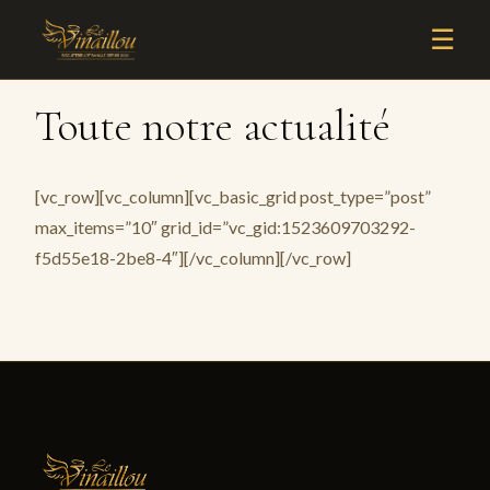
☰
Toute notre actualité
[vc_row][vc_column][vc_basic_grid post_type=”post”
max_items=”10″ grid_id=”vc_gid:1523609703292-
f5d55e18-2be8-4″][/vc_column][/vc_row]